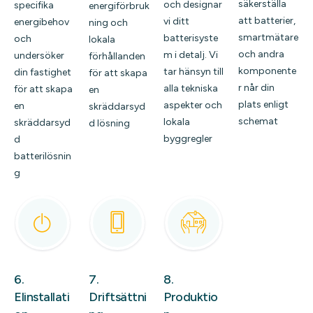
säkerställa
och designar
specifika
energiförbruk
att batterier,
vi ditt
energibehov
ning och
smartmätare
batterisyste
och
lokala
och andra
m i detalj. Vi
undersöker
förhållanden
komponente
tar hänsyn till
din fastighet
för att skapa
r når din
alla tekniska
för att skapa
en
plats enligt
aspekter och
en
skräddarsyd
schemat
lokala
skräddarsyd
d lösning
byggregler
d
batterilösnin
g
6.
7.
8.
Elinstallati
Driftsättni
Produktio