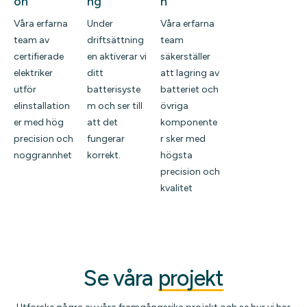
on
ng
n
Våra erfarna
Under
Våra erfarna
team av
driftsättning
team
certifierade
en aktiverar vi
säkerställer
elektriker
ditt
att lagring av
utför
batterisyste
batteriet och
elinstallation
m och ser till
övriga
er med hög
att det
komponente
precision och
fungerar
r sker med
noggrannhet
korrekt.
högsta
precision och
kvalitet
Se våra
projekt