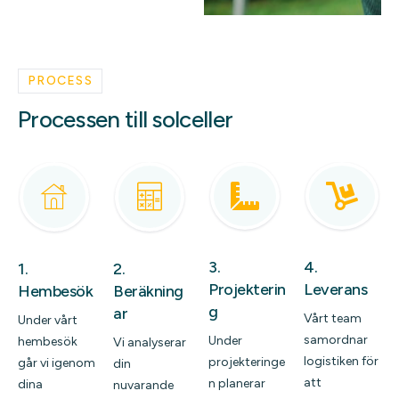
PROCESS
Processen till solceller
3.
4.
1.
2.
Projekterin
Leverans
Hembesök
Beräkning
g
ar
Vårt team
Under vårt
samordnar
Under
hembesök
Vi analyserar
logistiken för
projekteringe
går vi igenom
din
att
n planerar
dina
nuvarande