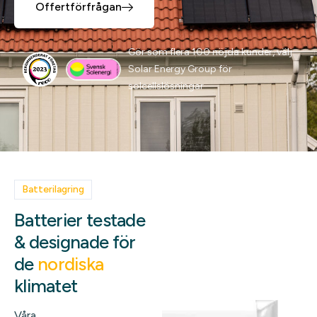
Offertförfrågan
Gör som flera 100 nöjda kunder, välj
Solar Energy Group för
solcellslösningar
Batterilagring
Batterier testade
& designade för
de
nordiska
klimatet
Våra