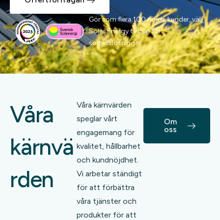
Gör som flera 100 nöjda kunder, välj
Solar Energy Group för
solcellslösningar
Våra kärnvärden
Våra
speglar vårt
Om
oss
engagemang för
kärnvä
kvalitet, hållbarhet
och kundnöjdhet.
rden
Vi arbetar ständigt
för att förbättra
våra tjänster och
produkter för att