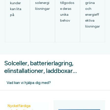
solenergi
tillgodos
gröna
kunder
lösningar
e deras
och
kan lita
unika
energieff
på
behov
ektiva
lösningar
Solceller, batterierlagring,
elinstallationer,
laddboxar…
Vad kan vi hjälpa dig med?
Nyckelfärdiga