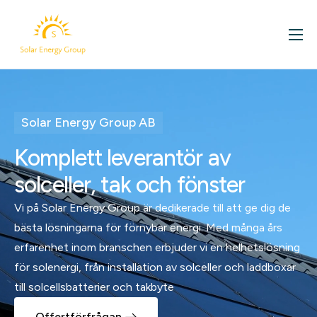
För ditt hem
Företag
Om oss
Solar Energy Group AB
Kontakt
Komplett leverantör av
Våra projekt
solceller, tak och fönster
Solcellsbloggen
Vi på Solar Energy Group är dedikerade till att ge dig de
bästa lösningarna för förnybar energi. Med många års
erfarenhet inom branschen erbjuder vi en helhetslösning
för solenergi, från installation av solceller och laddboxar
till solcellsbatterier och takbyte
Offertförfrågan