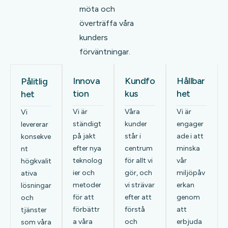
möta och
överträffa våra
kunders
förväntningar.
Innova
Kundfo
Hållbar
Pålitlig
tion
kus
het
het
Vi är
Våra
Vi är
Vi
ständigt
kunder
engager
levererar
på jakt
står i
ade i att
konsekve
efter nya
centrum
minska
nt
teknolog
för allt vi
vår
högkvalit
ier och
gör, och
miljöpåv
ativa
metoder
vi strävar
erkan
lösningar
för att
efter att
genom
och
förbättr
förstå
att
tjänster
a våra
och
erbjuda
som våra