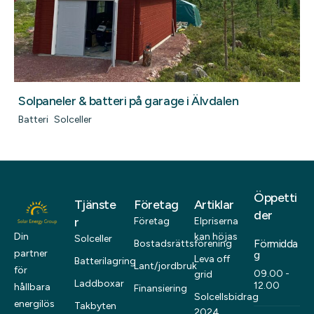
Solpaneler & batteri på garage i Älvdalen
Batteri
Solceller
Öppetti
Tjänste
Företag
Artiklar
der
r
Företag
Elpriserna
kan höjas
Din
Solceller
Förmidda
Bostadsrättsförening
partner
g
Leva off
Batterilagring
Lant/jordbruk
för
09.00 -
grid
Laddboxar
12.00
hållbara
Finansiering
Solcellsbidrag
energilös
Takbyten
2024