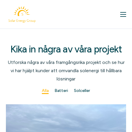
För ditt hem
Företag
Kika in några av våra projekt
Om oss
Kontakt
Utforska några av våra framgångsrika projekt och se hur
vi har hjälpt kunder att omvandla solenergi till hållbara
Våra projekt
lösningar
Solcellsbloggen
Alla
Batteri
Solceller