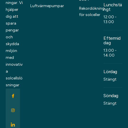
ningar. Vi
Lunchstä
Luftvärmepumpar
Rekordökning
ngt
hjälper
för solceller
dig att
12.00 -
13.00
spara
pengar
och
Eftermid
dag
skydda
13.00 -
miljön
14.00
med
innovativ
Lördag
a
solcellslö
Stängt
sningar
Söndag
Stängt