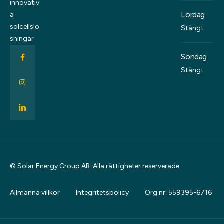
innovativ
Lördag
a
solcellslö
Stängt
sningar
Söndag
Stängt
© Solar Energy Group AB. Alla rättigheter reserverade
Allmänna villkor
Integritetspolicy
Org nr: 559395-6716