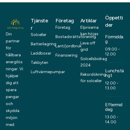
Öppetti
Tjänste
Företag
Artiklar
der
r
Företag
Elpriserna
kan höjas
Din
Solceller
Förmidda
Bostadsrättsförening
partner
g
Leva off
Batterilagring
Lant/jordbruk
för
09.00 -
grid
Laddboxar
12.00
hållbara
Finansiering
Solcellsbidrag
energilös
Takbyten
2024
ningar. Vi
Lunchstä
Luftvärmepumpar
Rekordökning
ngt
hjälper
för solceller
dig att
12.00 -
13.00
spara
pengar
och
Eftermid
dag
skydda
13.00 -
miljön
14.00
med