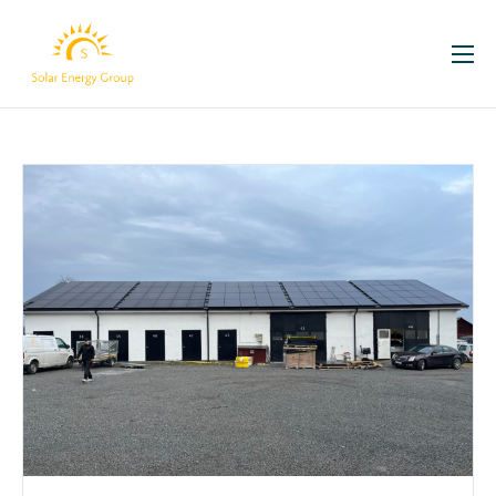
För ditt hem
Företag
Om oss
Kontakt
Våra projekt
Solcellsbloggen