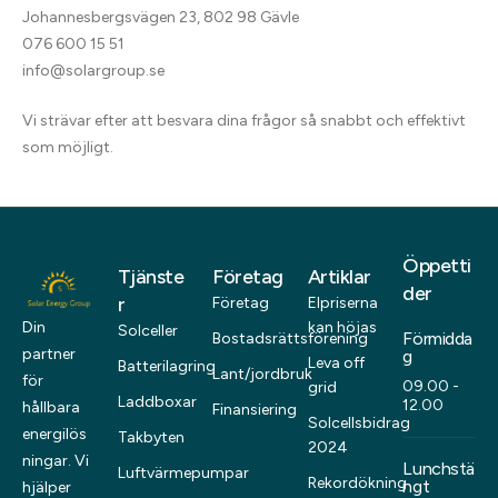
Johannesbergsvägen 23, 802 98 Gävle
076 600 15 51
info@solargroup.se
Vi strävar efter att besvara dina frågor så snabbt och effektivt
som möjligt.
Öppetti
Tjänste
Företag
Artiklar
der
r
Företag
Elpriserna
kan höjas
Din
Solceller
Förmidda
Bostadsrättsförening
partner
g
Leva off
Batterilagring
Lant/jordbruk
för
09.00 -
grid
Laddboxar
12.00
hållbara
Finansiering
Solcellsbidrag
energilös
Takbyten
2024
ningar. Vi
Lunchstä
Luftvärmepumpar
Rekordökning
ngt
hjälper