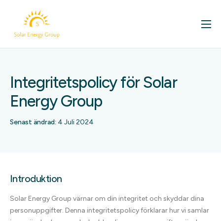
För ditt hem
Företag
Integritetspolicy för Solar
Om oss
Energy Group
Kontakt
Våra projekt
Senast ändrad:
4 Juli 2024
Solcellsbloggen
Introduktion
Solar Energy Group värnar om din integritet och skyddar dina
personuppgifter. Denna integritetspolicy förklarar hur vi samlar