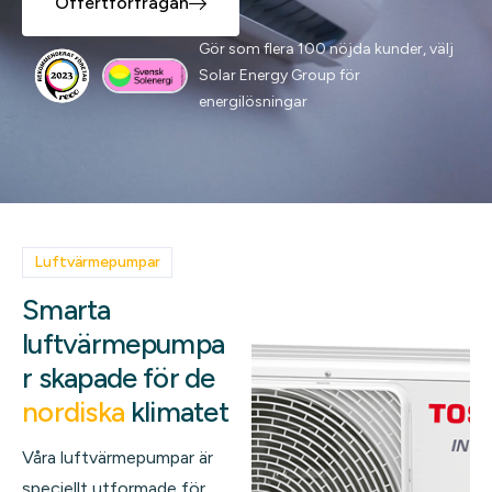
Offertförfrågan
Gör som flera 100 nöjda kunder, välj
Solar Energy Group för
energilösningar
Luftvärmepumpar
Smarta
luftvärmepumpa
r skapade för de
nordiska
klimatet
Våra luftvärmepumpar är
speciellt utformade för