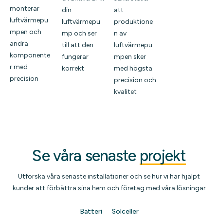
monterar
din
att
luftvärmepu
luftvärmepu
produktione
mpen och
mp och ser
n av
andra
till att den
luftvärmepu
komponente
fungerar
mpen sker
r med
korrekt
med högsta
precision
precision och
kvalitet
Se våra senaste
projekt
Utforska våra senaste installationer och se hur vi har hjälpt
kunder att förbättra sina hem och företag med våra lösningar
Batteri
Solceller