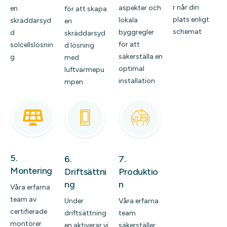
r når din
aspekter och
en
för att skapa
plats enligt
lokala
skräddarsyd
en
schemat
byggregler
d
skräddarsyd
för att
solcellslösnin
d lösning
säkerställa en
g.
med
optimal
luftvärmepu
installation
mpen.
5.
6.
7.
Montering
Driftsättni
Produktio
ng
n
Våra erfarna
team av
Under
Våra erfarna
certifierade
driftsättning
team
montörer
en aktiverar vi
säkerställer