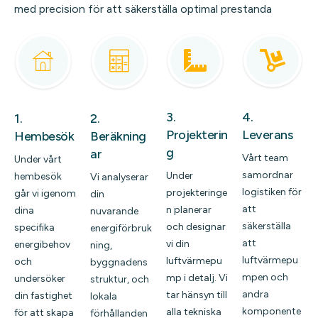
med precision för att säkerställa optimal prestanda
3.
4.
1.
2.
Projekterin
Leverans
Hembesök
Beräkning
g
ar
Vårt team
Under vårt
samordnar
Under
hembesök
Vi analyserar
logistiken för
projekteringe
går vi igenom
din
att
n planerar
dina
nuvarande
säkerställa
och designar
specifika
energiförbruk
att
vi din
energibehov
ning,
luftvärmepu
luftvärmepu
och
byggnadens
mpen och
mp i detalj. Vi
undersöker
struktur, och
andra
tar hänsyn till
din fastighet
lokala
komponente
alla tekniska
för att skapa
förhållanden