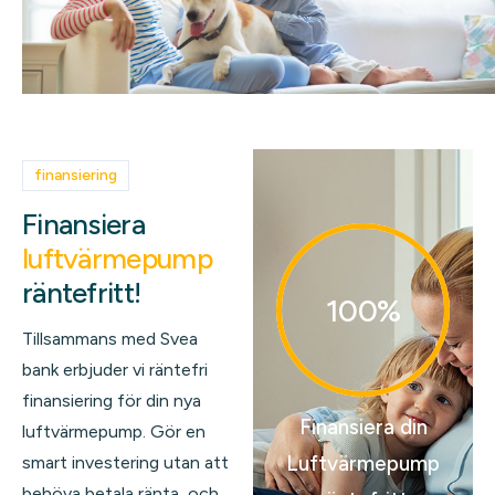
finansiering
Finansiera
luftvärmepump
räntefritt!
100%
Tillsammans med Svea
bank erbjuder vi räntefri
finansiering för din nya
Finansiera din
luftvärmepump. Gör en
Luftvärmepump
smart investering utan att
behöva betala ränta, och