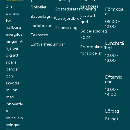
r
kan höjas
Din
Solceller
Förmidda
Bostadsrättsförening
partner
g
Leva off
Batterilagring
Lant/jordbruk
för
09.00 -
grid
Laddboxar
12.00
hållbara
Finansiering
Solcellsbidrag
energilös
Takbyten
2024
ningar. Vi
Lunchstä
Luftvärmepumpar
Rekordökning
ngt
hjälper
för solceller
dig att
12.00 -
13.00
spara
pengar
och
Eftermid
dag
skydda
13.00 -
miljön
14.00
med
innovativ
Lördag
a
solcellslö
Stängt
sningar