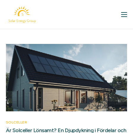
För ditt hem
Företag
Om oss
Kontakt
Våra projekt
Solcellsbloggen
SOLCELLER
Är Solceller Lönsamt? En Djupdykning i Fördelar och