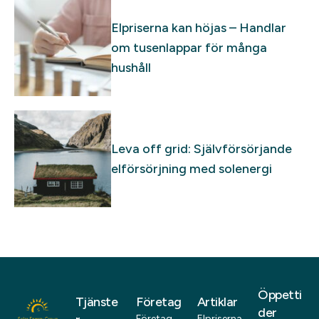
Elpriserna kan höjas – Handlar
om tusenlappar för många
hushåll
Leva off grid: Självförsörjande
elförsörjning med solenergi
Öppetti
Tjänste
Företag
Artiklar
der
Företag
Elpriserna